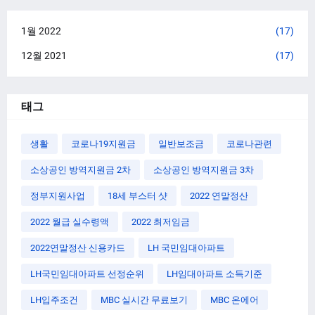
1월 2022
(17)
12월 2021
(17)
태그
생활
코로나19지원금
일반보조금
코로나관련
소상공인 방역지원금 2차
소상공인 방역지원금 3차
정부지원사업
18세 부스터 샷
2022 연말정산
2022 월급 실수령액
2022 최저임금
2022연말정산 신용카드
LH 국민임대아파트
LH국민임대아파트 선정순위
LH임대아파트 소득기준
LH입주조건
MBC 실시간 무료보기
MBC 온에어