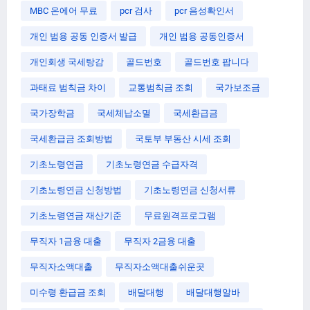
MBC 온에어 무료
pcr 검사
pcr 음성확인서
개인 범용 공동 인증서 발급
개인 범용 공동인증서
개인회생 국세탕감
골드번호
골드번호 팝니다
과태료 범칙금 차이
교통범칙금 조회
국가보조금
국가장학금
국세체납소멸
국세환급금
국세환급금 조회방법
국토부 부동산 시세 조회
기초노령연금
기초노령연금 수급자격
기초노령연금 신청방법
기초노령연금 신청서류
기초노령연금 재산기준
무료원격프로그램
무직자 1금융 대출
무직자 2금융 대출
무직자소액대출
무직자소액대출쉬운곳
미수령 환급금 조회
배달대행
배달대행알바