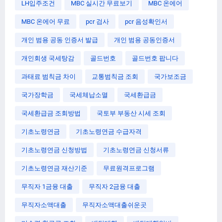
LH입주조건
MBC 실시간 무료보기
MBC 온에어
MBC 온에어 무료
pcr 검사
pcr 음성확인서
개인 범용 공동 인증서 발급
개인 범용 공동인증서
개인회생 국세탕감
골드번호
골드번호 팝니다
과태료 범칙금 차이
교통범칙금 조회
국가보조금
국가장학금
국세체납소멸
국세환급금
국세환급금 조회방법
국토부 부동산 시세 조회
기초노령연금
기초노령연금 수급자격
기초노령연금 신청방법
기초노령연금 신청서류
기초노령연금 재산기준
무료원격프로그램
무직자 1금융 대출
무직자 2금융 대출
무직자소액대출
무직자소액대출쉬운곳